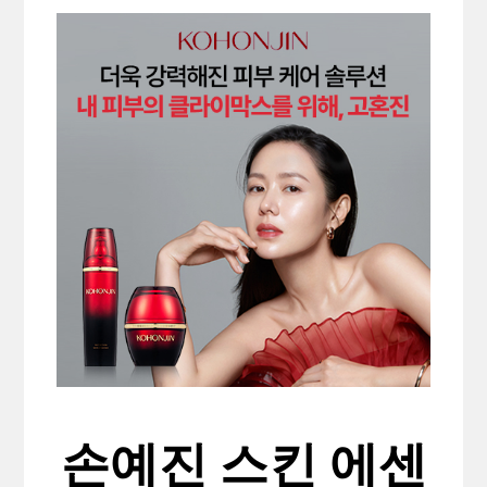
손예진 스킨 에센