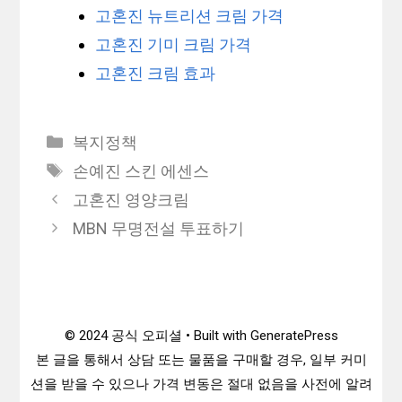
고혼진 뉴트리션 크림 가격
고혼진 기미 크림 가격
고혼진 크림 효과
카
복지정책
테
태
손예진 스킨 에센스
고
그
고혼진 영양크림
리
MBN 무명전설 투표하기
© 2024 공식 오피셜 • Built with GeneratePress
본 글을 통해서 상담 또는 물품을 구매할 경우, 일부 커미
션을 받을 수 있으나 가격 변동은 절대 없음을 사전에 알려