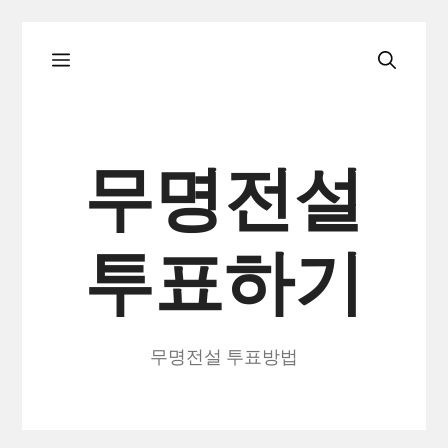
컨
메
텐
츠
로
뉴
건
무명전설
너
뛰
투표하기
기
무명전설 투표방법