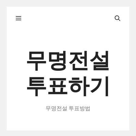
컨
메
텐
츠
로
뉴
건
무명전설
너
뛰
투표하기
기
무명전설 투표방법