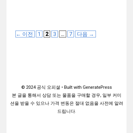
페
페
페
페
←
이전
1
2
3
…
7
다음
→
이
이
이
이
지
지
지
지
© 2024 공식 오피셜 • Built with GeneratePress
본 글을 통해서 상담 또는 물품을 구매할 경우, 일부 커미
션을 받을 수 있으나 가격 변동은 절대 없음을 사전에 알려
드립니다.