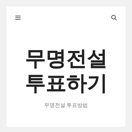
컨
메
텐
츠
로
뉴
건
무명전설
너
뛰
투표하기
기
무명전설 투표방법