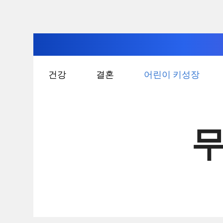
컨
건강
결혼
어린이 키성장
텐
츠
로
건
무
너
뛰
기