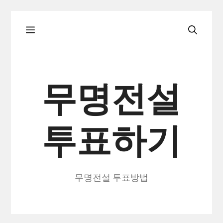
컨
메
텐
츠
로
뉴
건
무명전설
너
뛰
투표하기
기
무명전설 투표방법