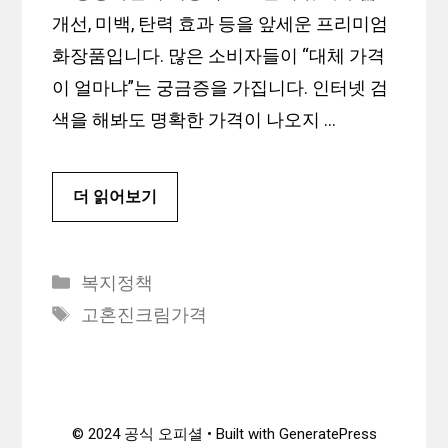
개선, 미백, 탄력 효과 등을 앞세운 프리미엄
화장품입니다. 많은 소비자들이 “대체 가격
이 얼마냐”는 궁금증을 가집니다. 인터넷 검
색을 해봐도 명확한 가격이 나오지 …
더 읽어보기
카
복지정책
테
태
고혼진크림가격
고
그
리
© 2024 공식 오피셜 • Built with GeneratePress